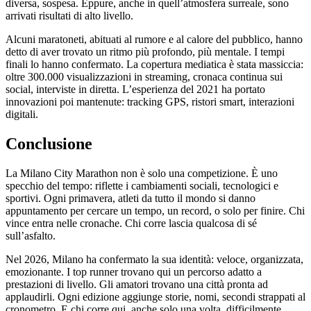
diversa, sospesa. Eppure, anche in quell’atmosfera surreale, sono
arrivati risultati di alto livello.
Alcuni maratoneti, abituati al rumore e al calore del pubblico, hanno
detto di aver trovato un ritmo più profondo, più mentale. I tempi
finali lo hanno confermato. La copertura mediatica è stata massiccia:
oltre 300.000 visualizzazioni in streaming, cronaca continua sui
social, interviste in diretta. L’esperienza del 2021 ha portato
innovazioni poi mantenute: tracking GPS, ristori smart, interazioni
digitali.
Conclusione
La Milano City Marathon non è solo una competizione. È uno
specchio del tempo: riflette i cambiamenti sociali, tecnologici e
sportivi. Ogni primavera, atleti da tutto il mondo si danno
appuntamento per cercare un tempo, un record, o solo per finire. Chi
vince entra nelle cronache. Chi corre lascia qualcosa di sé
sull’asfalto.
Nel 2026, Milano ha confermato la sua identità: veloce, organizzata,
emozionante. I top runner trovano qui un percorso adatto a
prestazioni di livello. Gli amatori trovano una città pronta ad
applaudirli. Ogni edizione aggiunge storie, nomi, secondi strappati al
cronometro. E chi corre qui, anche solo una volta, difficilmente