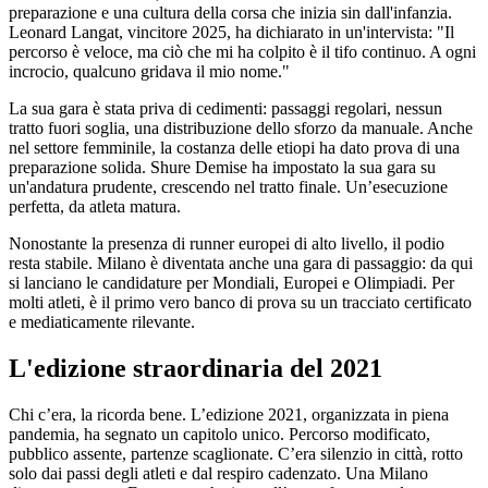
preparazione e una cultura della corsa che inizia sin dall'infanzia.
Leonard Langat, vincitore 2025, ha dichiarato in un'intervista: "Il
percorso è veloce, ma ciò che mi ha colpito è il tifo continuo. A ogni
incrocio, qualcuno gridava il mio nome."
La sua gara è stata priva di cedimenti: passaggi regolari, nessun
tratto fuori soglia, una distribuzione dello sforzo da manuale. Anche
nel settore femminile, la costanza delle etiopi ha dato prova di una
preparazione solida. Shure Demise ha impostato la sua gara su
un'andatura prudente, crescendo nel tratto finale. Un’esecuzione
perfetta, da atleta matura.
Nonostante la presenza di runner europei di alto livello, il podio
resta stabile. Milano è diventata anche una gara di passaggio: da qui
si lanciano le candidature per Mondiali, Europei e Olimpiadi. Per
molti atleti, è il primo vero banco di prova su un tracciato certificato
e mediaticamente rilevante.
L'edizione straordinaria del 2021
Chi c’era, la ricorda bene. L’edizione 2021, organizzata in piena
pandemia, ha segnato un capitolo unico. Percorso modificato,
pubblico assente, partenze scaglionate. C’era silenzio in città, rotto
solo dai passi degli atleti e dal respiro cadenzato. Una Milano