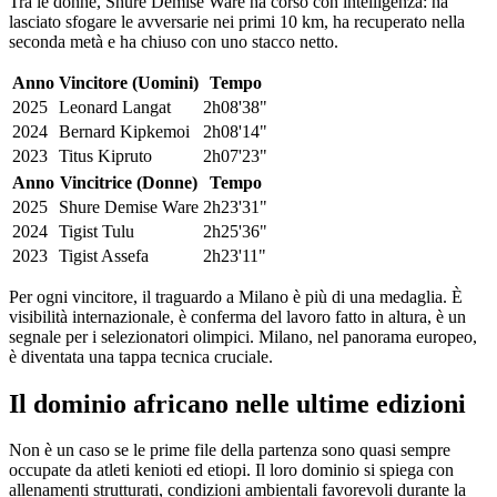
Tra le donne, Shure Demise Ware ha corso con intelligenza: ha
lasciato sfogare le avversarie nei primi 10 km, ha recuperato nella
seconda metà e ha chiuso con uno stacco netto.
Anno
Vincitore (Uomini)
Tempo
2025
Leonard Langat
2h08'38"
2024
Bernard Kipkemoi
2h08'14"
2023
Titus Kipruto
2h07'23"
Anno
Vincitrice (Donne)
Tempo
2025
Shure Demise Ware
2h23'31"
2024
Tigist Tulu
2h25'36"
2023
Tigist Assefa
2h23'11"
Per ogni vincitore, il traguardo a Milano è più di una medaglia. È
visibilità internazionale, è conferma del lavoro fatto in altura, è un
segnale per i selezionatori olimpici. Milano, nel panorama europeo,
è diventata una tappa tecnica cruciale.
Il dominio africano nelle ultime edizioni
Non è un caso se le prime file della partenza sono quasi sempre
occupate da atleti kenioti ed etiopi. Il loro dominio si spiega con
allenamenti strutturati, condizioni ambientali favorevoli durante la