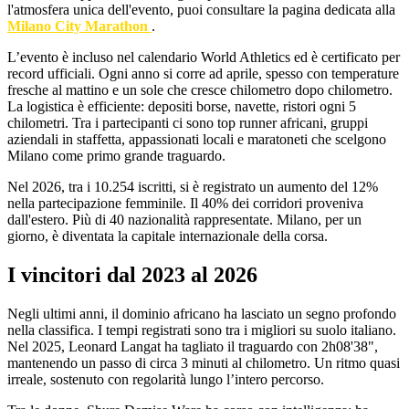
l'atmosfera unica dell'evento, puoi consultare la pagina dedicata alla
Milano City Marathon
.
L’evento è incluso nel calendario World Athletics ed è certificato per
record ufficiali. Ogni anno si corre ad aprile, spesso con temperature
fresche al mattino e un sole che cresce chilometro dopo chilometro.
La logistica è efficiente: depositi borse, navette, ristori ogni 5
chilometri. Tra i partecipanti ci sono top runner africani, gruppi
aziendali in staffetta, appassionati locali e maratoneti che scelgono
Milano come primo grande traguardo.
Nel 2026, tra i 10.254 iscritti, si è registrato un aumento del 12%
nella partecipazione femminile. Il 40% dei corridori proveniva
dall'estero. Più di 40 nazionalità rappresentate. Milano, per un
giorno, è diventata la capitale internazionale della corsa.
I vincitori dal 2023 al 2026
Negli ultimi anni, il dominio africano ha lasciato un segno profondo
nella classifica. I tempi registrati sono tra i migliori su suolo italiano.
Nel 2025, Leonard Langat ha tagliato il traguardo con 2h08'38",
mantenendo un passo di circa 3 minuti al chilometro. Un ritmo quasi
irreale, sostenuto con regolarità lungo l’intero percorso.