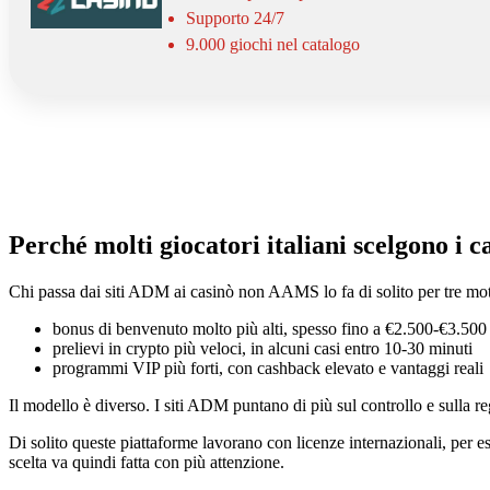
Supporto 24/7
9.000 giochi nel catalogo
Perché molti giocatori italiani scelgono i
Chi passa dai siti ADM ai casinò non AAMS lo fa di solito per tre moti
bonus di benvenuto molto più alti, spesso fino a €2.500-€3.500
prelievi in crypto più veloci, in alcuni casi entro 10-30 minuti
programmi VIP più forti, con cashback elevato e vantaggi reali
Il modello è diverso. I siti ADM puntano di più sul controllo e sulla
Di solito queste piattaforme lavorano con licenze internazionali, per 
scelta va quindi fatta con più attenzione.