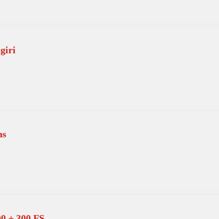
giri
ns
00 + 300 FS