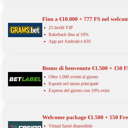
Fino a €10.000 + 777 FS nel welco
25 livelli VIP
Rakeback fino al 10%
App per Android e iOS
Bonus di benvenuto €1.500 + 150 F
Oltre 1.000 eventi al giorno
Esports nel menu principale
Express del giorno con 10% extra
Welcome package €1.500 + 150 Fre
Virtual Sport disponibile