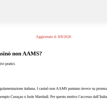
Aggiornato il: 8/8/2026
 casinò non AAMS?
vi pratici.
 regolamentazione italiana. I casinò non AAMS puntano invece su promozi
esempio Curaçao o Isole Marshall. Per questo motivo l’accesso dall’Itali