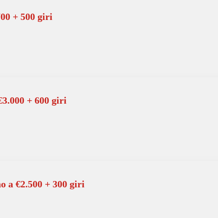
00 + 500 giri
3.000 + 600 giri
 a €2.500 + 300 giri