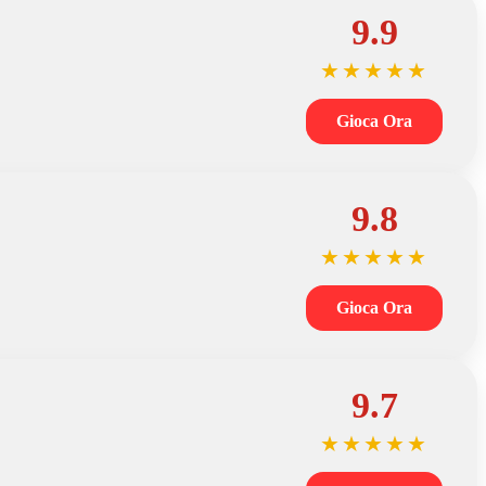
9.9
★★★★★
Gioca Ora
9.8
★★★★★
Gioca Ora
9.7
★★★★★